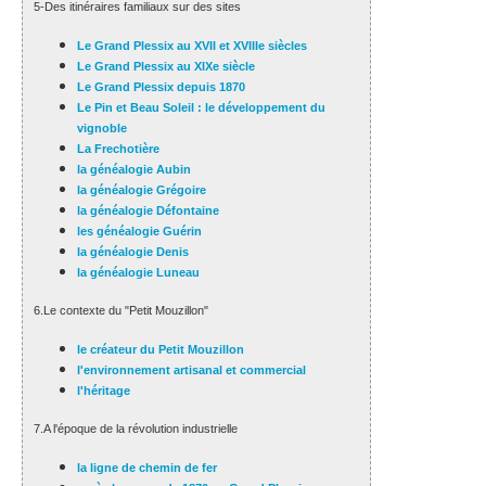
5-Des itinéraires familiaux sur des sites
Le Grand Plessix au XVII et XVIIIe siècles
Le Grand Plessix au XIXe siècle
Le Grand Plessix depuis 1870
Le Pin et Beau Soleil : le développement du
vignoble
La Frechotière
la généalogie Aubin
la généalogie Grégoire
la généalogie Défontaine
les généalogie Guérin
la généalogie Denis
la généalogie Luneau
6.Le contexte du "Petit Mouzillon"
le créateur du Petit Mouzillon
l'environnement artisanal et commercial
l'héritage
7.A l'époque de la révolution industrielle
la ligne de chemin de fer