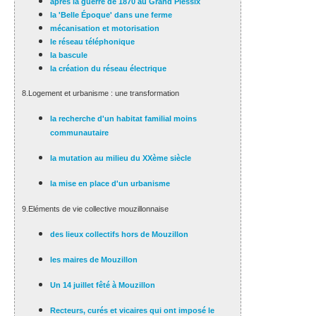
après la guerre de 1870 au Grand Plessix
la 'Belle Époque' dans une ferme
mécanisation et motorisation
le réseau téléphonique
la bascule
la création du réseau électrique
8.Logement et urbanisme : une transformation
la recherche d'un habitat familial moins
communautaire
la mutation au milieu du XXème siècle
la mise en place d'un urbanisme
9.Eléments de vie collective mouzillonnaise
des lieux collectifs hors de Mouzillon
les maires de Mouzillon
Un 14 juillet fêté à Mouzillon
Recteurs, curés et vicaires qui ont imposé le