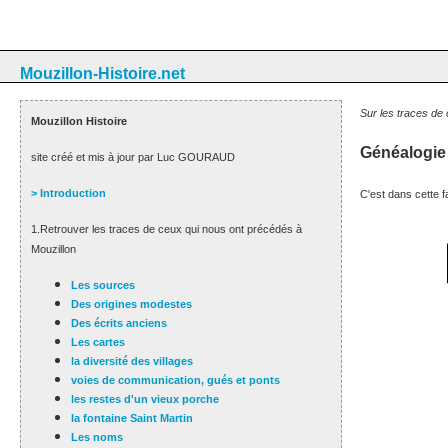
Mouzillon-Histoire.net
Sur les traces de
Mouzillon Histoire
Généalogie 
site créé et mis à jour par Luc GOURAUD
> Introduction
C'est dans cette f
1.Retrouver les traces de ceux qui nous ont précédés à
Mouzillon
Les sources
Des origines modestes
Des écrits anciens
Les cartes
la diversité des villages
voies de communication, gués et ponts
les restes d'un vieux porche
la fontaine Saint Martin
Les noms