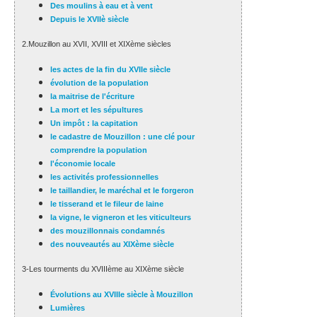
Des moulins à eau et à vent
Depuis le XVIIè siècle
2.Mouzillon au XVII, XVIII et XIXème siècles
les actes de la fin du XVIIe siècle
évolution de la population
la maitrise de l'écriture
La mort et les sépultures
Un impôt : la capitation
le cadastre de Mouzillon : une clé pour
comprendre la population
l'économie locale
les activités professionnelles
le taillandier, le maréchal et le forgeron
le tisserand et le fileur de laine
la vigne, le vigneron et les viticulteurs
des mouzillonnais condamnés
des nouveautés au XIXème siècle
3-Les tourments du XVIIIème au XIXème siècle
Évolutions au XVIIIe siècle à Mouzillon
Lumières