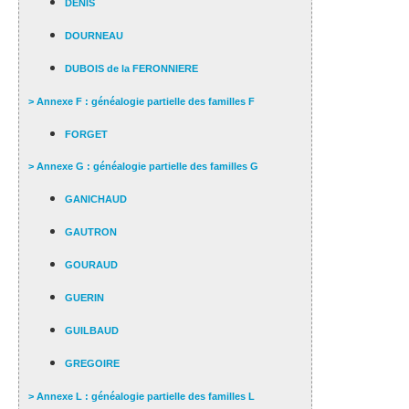
DENIS
DOURNEAU
DUBOIS de la FERONNIERE
> Annexe F : généalogie partielle des familles F
FORGET
> Annexe G : généalogie partielle des familles G
GANICHAUD
GAUTRON
GOURAUD
GUERIN
GUILBAUD
GREGOIRE
> Annexe L : généalogie partielle des familles L