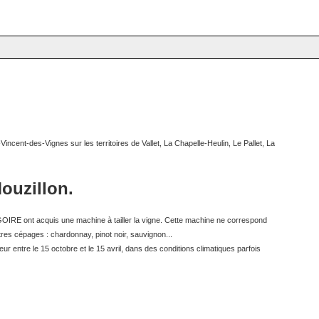
ncent-des-Vignes sur les territoires de Vallet, La Chapelle-Heulin, Le Pallet, La
Mouzillon.
REGOIRE ont acquis une machine à tailler la vigne. Cette machine ne correspond
tres cépages : chardonnay, pinot noir, sauvignon...
ur entre le 15 octobre et le 15 avril, dans des conditions climatiques parfois