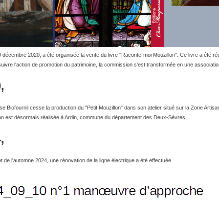
0 décembre 2020, a été organisée la vente du livre "Raconte-moi Mouzillon". Ce livre a été r
suivre l'action de promotion du patrimoine, la commission s'est transformée en une associat
,
ise Biofournil cesse la production du "Petit Mouzillon" dans son atelier situé sur la Zone Arti
on est désormais réalisée à Ardin, commune du département des Deux-Sèvres.
,
et de l'automne 2024, une rénovation de la ligne électrique a été effectuée