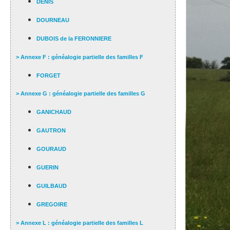
DENIS
DOURNEAU
DUBOIS de la FERONNIERE
> Annexe F : généalogie partielle des familles F
FORGET
> Annexe G : généalogie partielle des familles G
GANICHAUD
GAUTRON
GOURAUD
GUERIN
GUILBAUD
GREGOIRE
> Annexe L : généalogie partielle des familles L