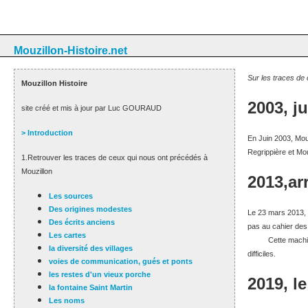
Mouzillon-Histoire.net
Sur les traces de
Mouzillon Histoire
2003, ju
site créé et mis à jour par Luc GOURAUD
> Introduction
En Juin 2003, Mouz
Regrippière et Mou
1.Retrouver les traces de ceux qui nous ont précédés à
Mouzillon
2013,ar
Les sources
Des origines modestes
Le 23 mars 2013, l
Des écrits anciens
pas au cahier des 
Les cartes
Cette machin
la diversité des villages
difficiles.
voies de communication, gués et ponts
les restes d'un vieux porche
2019, l
la fontaine Saint Martin
Les noms