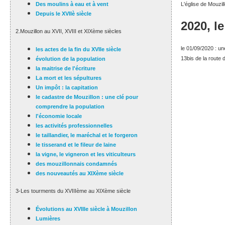
Des moulins à eau et à vent
L'église de Mouzil
Depuis le XVIIè siècle
2020, l
2.Mouzillon au XVII, XVIII et XIXème siècles
le 01/09/2020 : u
les actes de la fin du XVIIe siècle
13bis de la route 
évolution de la population
la maitrise de l'écriture
La mort et les sépultures
Un impôt : la capitation
le cadastre de Mouzillon : une clé pour
comprendre la population
l'économie locale
les activités professionnelles
le taillandier, le maréchal et le forgeron
le tisserand et le fileur de laine
la vigne, le vigneron et les viticulteurs
des mouzillonnais condamnés
des nouveautés au XIXème siècle
3-Les tourments du XVIIIème au XIXème siècle
Évolutions au XVIIIe siècle à Mouzillon
Lumières