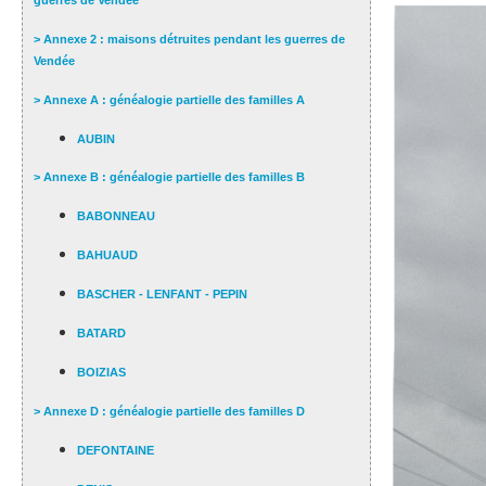
guerres de Vendée
> Annexe 2 : maisons détruites pendant les guerres de
Vendée
> Annexe A : généalogie partielle des familles A
AUBIN
> Annexe B : généalogie partielle des familles B
BABONNEAU
BAHUAUD
BASCHER - LENFANT - PEPIN
BATARD
BOIZIAS
> Annexe D : généalogie partielle des familles D
DEFONTAINE