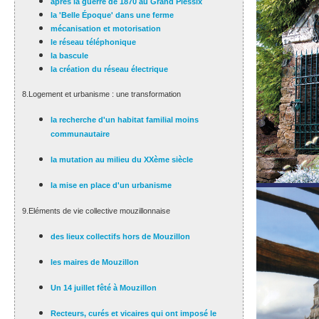
après la guerre de 1870 au Grand Plessix
la 'Belle Époque' dans une ferme
mécanisation et motorisation
le réseau téléphonique
la bascule
la création du réseau électrique
8.Logement et urbanisme : une transformation
la recherche d'un habitat familial moins
communautaire
la mutation au milieu du XXème siècle
la mise en place d'un urbanisme
9.Eléments de vie collective mouzillonnaise
des lieux collectifs hors de Mouzillon
les maires de Mouzillon
Un 14 juillet fêté à Mouzillon
Recteurs, curés et vicaires qui ont imposé le