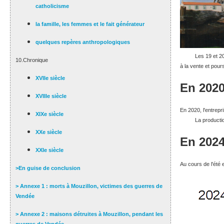
catholicisme
la famille, les femmes et le fait générateur
quelques repères anthropologiques
Les 19 et 2
10.Chronique
à la vente et pour
XVIIe siècle
En 2020
XVIIIe siècle
En 2020, l'entrepr
XIXe siècle
La producti
XXe siècle
En 2024
XXIe siècle
Au cours de l'été 
>En guise de conclusion
> Annexe 1 : morts à Mouzillon, victimes des guerres de
Vendée
> Annexe 2 : maisons détruites à Mouzillon, pendant les