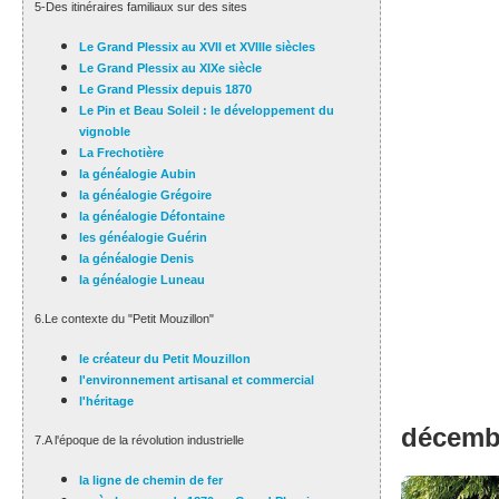
5-Des itinéraires familiaux sur des sites
Le Grand Plessix au XVII et XVIIIe siècles
Le Grand Plessix au XIXe siècle
Le Grand Plessix depuis 1870
Le Pin et Beau Soleil : le développement du
vignoble
La Frechotière
la généalogie Aubin
la généalogie Grégoire
la généalogie Défontaine
les généalogie Guérin
la généalogie Denis
la généalogie Luneau
6.Le contexte du "Petit Mouzillon"
le créateur du Petit Mouzillon
l'environnement artisanal et commercial
l'héritage
décembr
7.A l'époque de la révolution industrielle
la ligne de chemin de fer