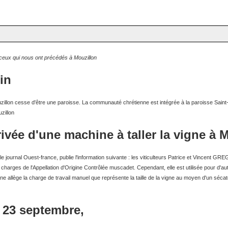
 ceux qui nous ont précédés à Mouzillon
in
illon cesse d'être une paroisse. La communauté chrétienne est intégrée à la paroisse Saint-Vi
zillon
rivée d'une machine à taller la vigne à 
e journal Ouest-france, publie l'information suivante : les viticulteurs Patrice et Vincent G
charges de l'Appellation d'Origine Contrôlée muscadet. Cependant, elle est utilisée pour d'au
e allège la charge de travail manuel que représente la taille de la vigne au moyen d'un sécate
e 23 septembre,